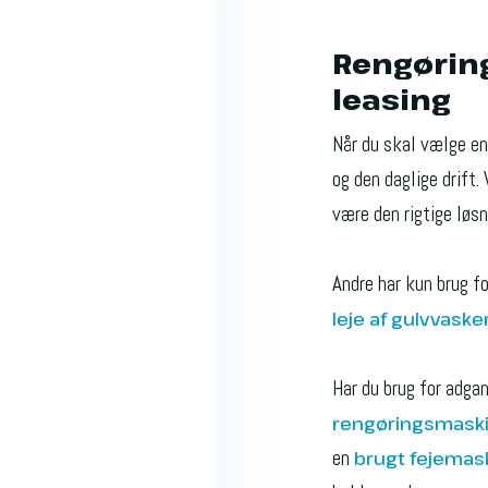
Rengørin
leasing
Når du skal vælge e
og den daglige drift. 
være den rigtige løs
Andre har kun brug fo
leje af gulvvaske
Har du brug for adga
rengøringsmask
en
brugt fejemas