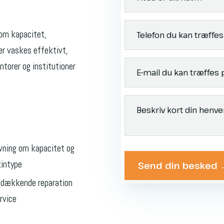
 om kapacitet,
er vaskes effektivt,
ontorer og institutioner
ivning om kapacitet og
intype
dsdækkende reparation
rvice