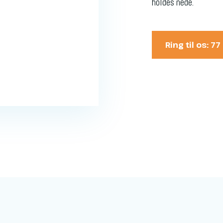
holdes nede.
Ring til os: 7