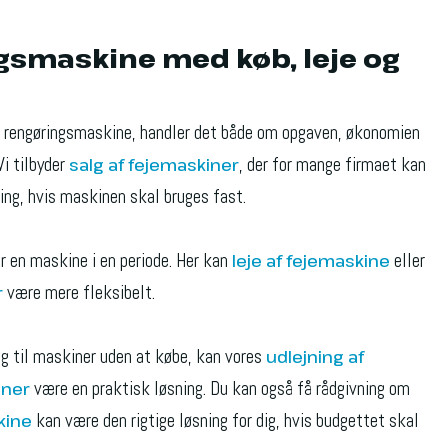
gsmaskine med køb, leje og
n rengøringsmaskine, handler det både om opgaven, økonomien
Vi tilbyder
, der for mange firmaet kan
salg af fejemaskiner
ning, hvis maskinen skal bruges fast.
r en maskine i en periode. Her kan
eller
leje af fejemaskine
være mere fleksibelt.
r
ng til maskiner uden at købe, kan vores
udlejning af
være en praktisk løsning. Du kan også få rådgivning om
iner
kan være den rigtige løsning for dig, hvis budgettet skal
kine