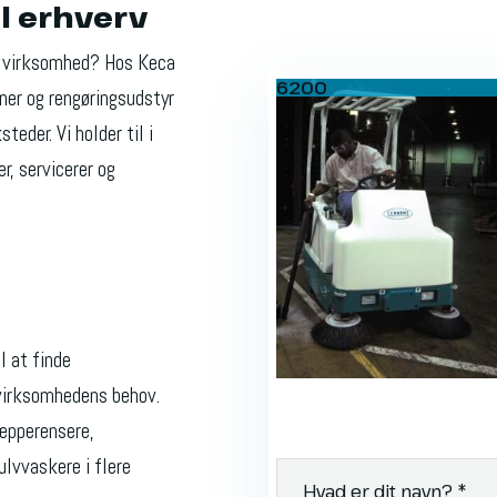
l erhverv
in virksomhed? Hos Keca
6200
ner og rengøringsudstyr
teder. Vi holder til i
, servicerer og
 at finde
 virksomhedens behov.
æpperensere,
lvvaskere i flere