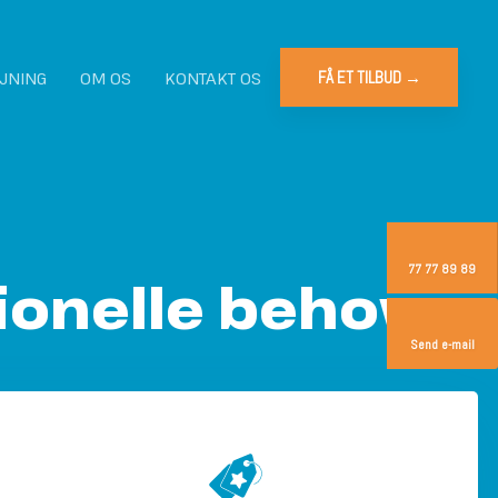
JNING
OM OS
KONTAKT OS
FÅ ET TILBUD →​
77 77 89 89
ionelle behov
Send e-mail