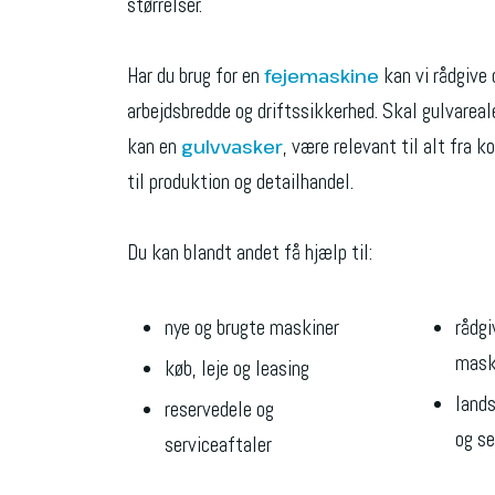
størrelser.
Har du brug for en
kan vi rådgive
fejemaskine
arbejdsbredde og driftssikkerhed. Skal gulvareal
kan en
, være relevant til alt fra k
gulvvasker
til produktion og detailhandel.
Du kan blandt andet få hjælp til:
​nye og brugte maskiner
​rådg
mask
​køb, leje og leasing
​lan
​reservedele og
og se
serviceaftaler