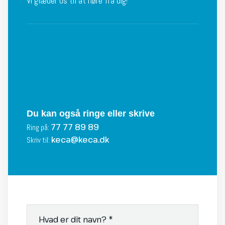
Vi glæder os til at høre fra dig!​
Du kan også ringe eller skrive
77 77 89 89
Ring på:
keca@keca.dk
Skriv til: