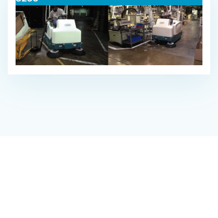
Salg af gulvvasker​
Salg af fejemaskine​
Finansiering​
Service​