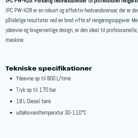
IPC PW-H28: Pålidelig hedvandsrenser til professionel rengøri
IPC PW-H28 er en robust og effektiv hedvandsrenser, der er des
pålidelige resultater ved en bred vifte af rengøringsopgaver. Me
ydeevne og brugervenlige design, er den ideel til professionelle,
maskine.
Tekniske specifikationer
Ydeevne op til 800 L/time
Tryk op til 170 bar
18 L Diesel tank
udløbsvandtemperatur 30-110°C