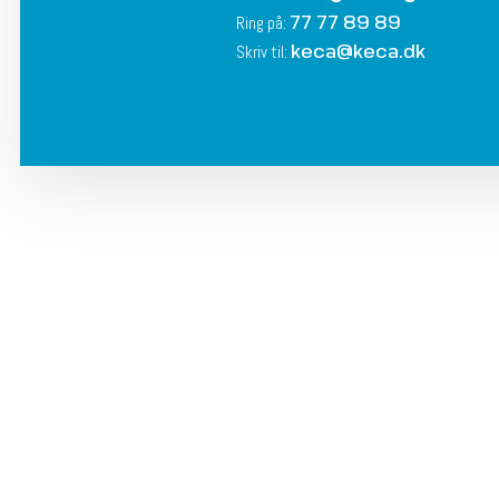
77 77 89 89
Ring på:
keca@keca.dk
Skriv til: