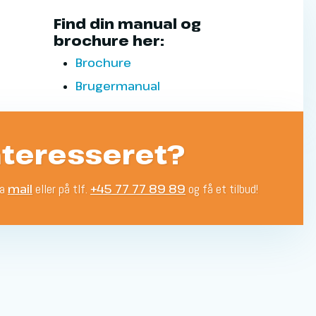
​Find din manual og
brochure her:​
Broch​ure
Brugerm​anual
nteresseret?
ia
mail
eller på tlf.
+45 77 77 89 89
og få et tilbud!