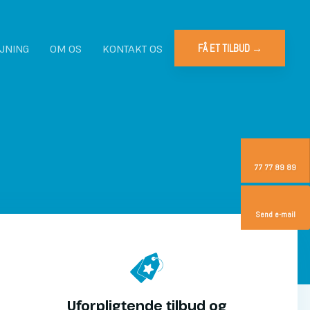
JNING
OM OS
KONTAKT OS
FÅ ET TILBUD →​
77 77 89 89
Send e-mail
Uforpligtende tilbud og