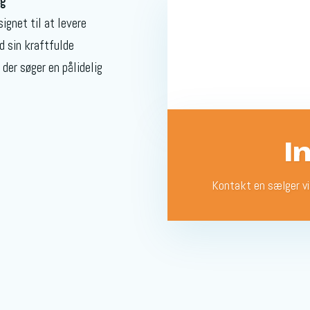
ng
ignet til at levere
d sin kraftfulde
 der søger en pålidelig
I
Kontakt en sælger v