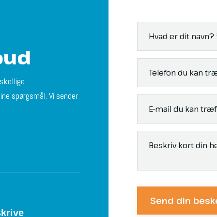
bud
skellige
dine spørgsmål. Vi sender
skrive