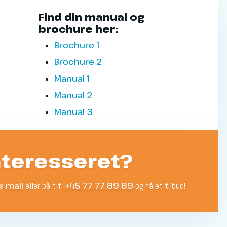
​Find din manual og
brochure her:​
Brochure 1
Brochure 2
Manual 1
Manual 2
Manual 3
nteresseret?
ia
mail
eller på tlf.
+45 77 77 89 89
og få et tilbud!