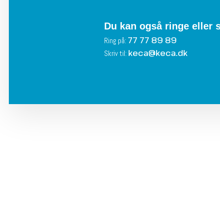
Du kan også ringe eller 
77 77 89 89
Ring på:
keca@keca.dk
Skriv til: