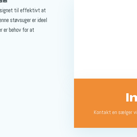
åner
signet til effektivt at
enne støvsuger er ideel
r er behov for at
I
Kontakt en sælger v