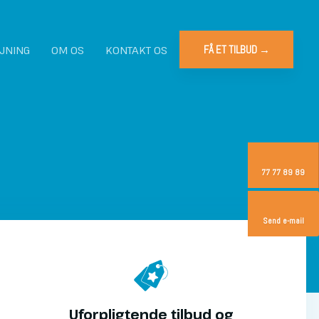
JNING
OM OS
KONTAKT OS
FÅ ET TILBUD →​
77 77 89 89
Send e-mail
Uforpligtende tilbud og