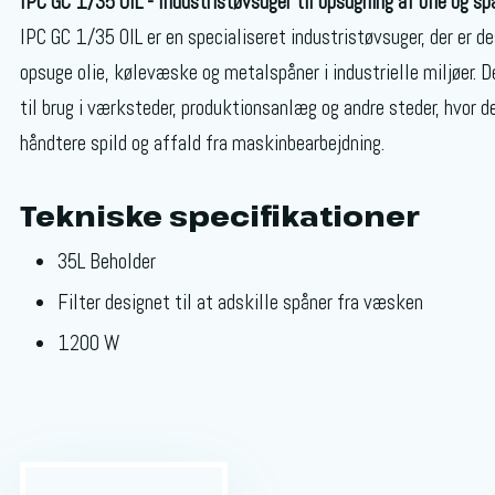
IPC GC 1/35 OIL - Industristøvsuger til opsugning af olie og sp
IPC GC 1/35 OIL er en specialiseret industristøvsuger, der er de
opsuge olie, kølevæske og metalspåner i industrielle miljøer. D
til brug i værksteder, produktionsanlæg og andre steder, hvor de
håndtere spild og affald fra maskinbearbejdning.
Tekniske specifikationer
35L Beholder
Filter designet til at adskille spåner fra væsken
1200 W