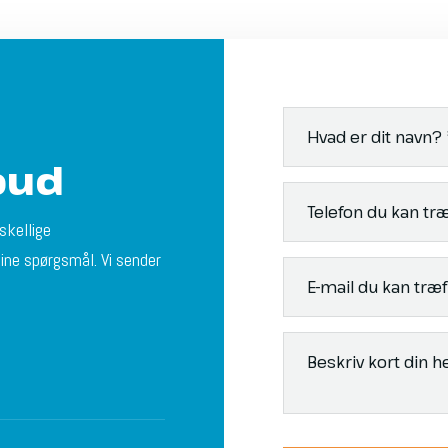
bud
skellige
dine spørgsmål. Vi sender