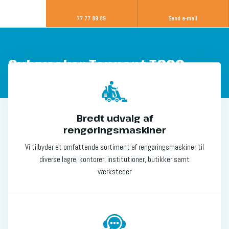
77 77 89 89
Send e-mail
​Gulvvasker Tennant T360
Bredt udvalg af
rengøringsmaskiner
Vi tilbyder et omfattende sortiment af rengøringsmaskiner til
diverse lagre, kontorer, institutioner, butikker samt
værksteder