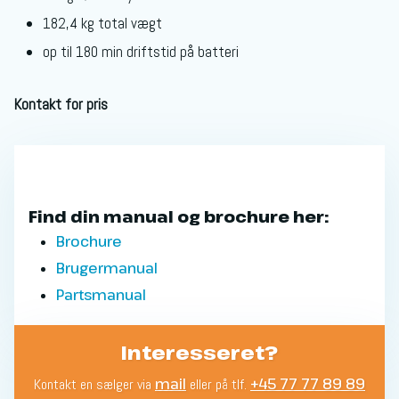
182,4 kg total vægt
op til 180 min driftstid på batteri
Kontakt for pris
​Find din manual og brochure her:​
Broch​ure
Brugerm​anual
Partsma​nual
Interesseret?
mail
+45 77 77 89 89
Kontakt en sælger via
eller på tlf.