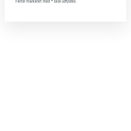
Felter markeret med * skal udfyldes.
Salg af gulvvasker​
Salg af fejemaskine​
Finansiering​
Service​
Udlejning​
Om os​
Jobansøgning